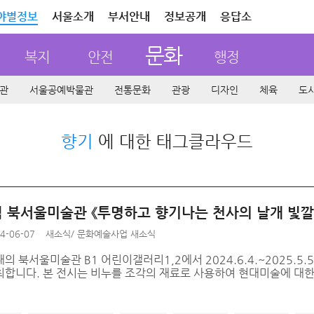
야별정보
서울소개
부서안내
정보공개
응답소
문화
복지
안전
행정
관
서울공예박물관
전통문화
관광
디자인
체육
도
향기
에 대한 태그클라우드
 북서울미술관 《투명하고 향기나는 천사의 날개 빛깔
4-06-07
새소식
/
문화예술사업 새소식
의 북서울미술관 B1 어린이갤러리1,2에서 2024.6.4.~2025.5
최합니다. 본 전시는 비누를 조각의 재료로 사용하여 현대미술에 대