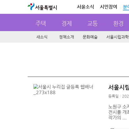
서울특별시
서울소식
시민참여
분
주택
경제
교통
환경
새소식
정책소개
문화예술
서울시립과학
서울시립
등록일 : 202
노원구 소재
전시를 개
작가의 ...