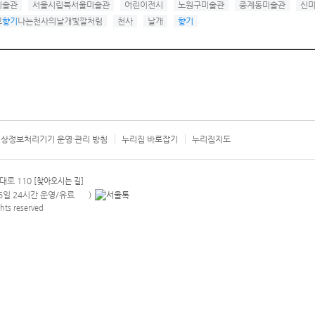
미술관
서울시립북서울미술관
어린이전시
노원구미술관
중계동미술관
신
고
향기
나는천사의날개빛깔처럼
천사
날개
향기
상정보처리기기 운영·관리 방침
누리집 바로잡기
누리집지도
서울시 카
대로 110
[찾아오시는 길]
365일 24시간 운영/유료
)
안내팝업 열기
hts reserved