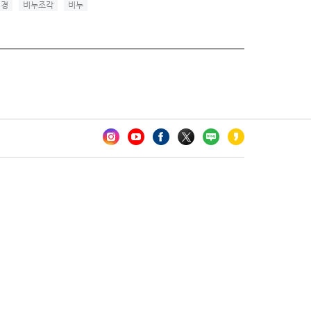
미경
비누조각
비누
카오톡 채널 추가