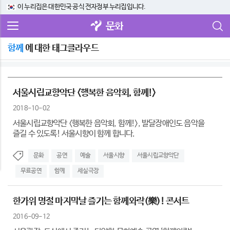
이 누리집은 대한민국 공식 전자정부 누리집입니다.
문화
함께
에 대한 태그클라우드
서울시립교향악단 <행복한 음악회, 함께!>
2018-10-02
서울시립교향악단 <행복한 음악회, 함께!>, 발달장애인도 음악을
즐길 수 있도록! 서울시향이 함께 합니다.
문화
공연
예술
서울시향
서울시립교향악단
무료공연
함께
세실극장
한가위 명절 마지막날 즐기는 함께와락(樂)! 콘서트
2016-09-12