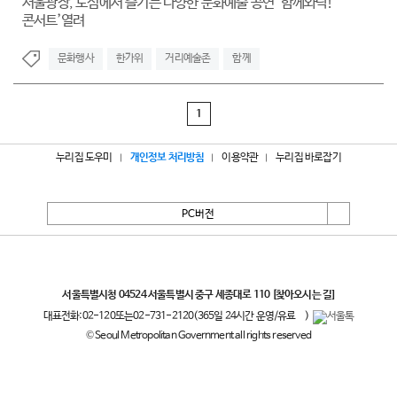
서울광장, 도심에서 즐기는 다양한 문화예술 공연 ‘함께와락!
콘서트’열려
문화행사
한가위
거리예술존
함께
1
누리집 도우미
개인정보 처리방침
이용약관
누리집 바로잡기
PC버전
서울특별시
서울특별시청 04524 서울특별시 중구 세종대로 110
[찾아오시는 길]
대표전화:
02-120
또는
02-731-2120
(365일 24시간 운영/유료
)
© Seoul Metropolitan Government all rights reserved