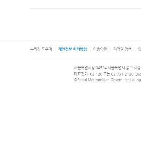
누리집 도우미
개인정보 처리방침
이용약관
저작권 정책
영
서울특별시
서울특별시청 04524 서울특별시 중구 세종
문의 전화번호 120, 120 다산콜재단
대표전화: 02-120 또는 02-731-2120 (
© Seoul Metropolitan Government all rig