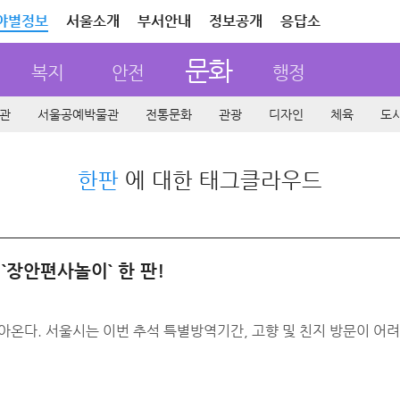
야별정보
서울소개
부서안내
정보공개
응답소
문화
복지
안전
행정
관
서울공예박물관
전통문화
관광
디자인
체육
도
한판
에 대한 태그클라우드
`장안편사놀이` 한 판!
아온다. 서울시는 이번 추석 특별방역기간, 고향 및 친지 방문이 