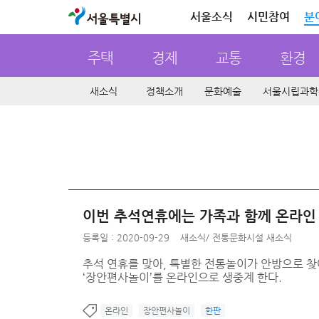
서울특별시
서울소식
시민참여
분
주택
경제
교통
환경
새소식
정책소개
문화예술
서울시립과학
이번 추석연휴에는 가족과 함께 온라인 
등록일 : 2020-09-29
새소식
/
전통문화시설 새소식
추석 연휴를 맞아, 특별한 전통놀이가 안방으로 찾
‘장안편사놀이’를 온라인으로 생중계 한다.
온라인
장안편사놀이
한판