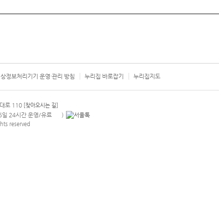
상정보처리기기 운영·관리 방침
누리집 바로잡기
누리집지도
서울시 카
대로 110
[찾아오시는 길]
365일 24시간 운영/유료
)
안내팝업 열기
hts reserved