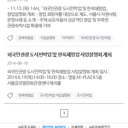
2014-11-10
- 11.13.(목) 14시, 「외국인관광 도시민박업 및 한옥체험업」
창업설명회 개최 - 창업 희망자를 대상으로 제도, 서울시 지원사항,
운영사례 등 소개 - 주택 보유자들의 성공적인 창업 및 부족한
관광숙박시설 확충에 기여
한옥체험업
사업설명회
아카데미
외국인관광 도시민박업
외국인관광 도시민박업 및 한옥체험업 사업설명회 개최
2014-06-16
외국인관광 도시민박업 및 한옥체험업 사업설명회 개최 일시 :
2014.6.19(목)14:00-16:00 장소 : 명동 M-PLAZA 5층
서울글로벌문화관광센터 해치홀
한옥체험업
도시민박업 사업설명회
도시민박업
1
누리집 도우미
개인정보 처리방침
이용약관
누리집 바로잡기