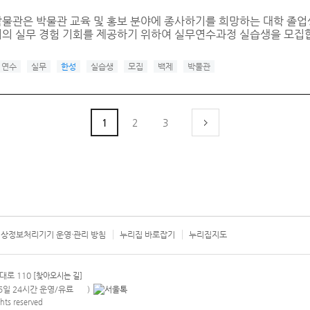
물관은 박물관 교육 및 홍보 분야에 종사하기를 희망하는 대학 졸업생
의 실무 경험 기회를 제공하기 위하여 실무연수과정 실습생을 모집합
연수
실무
한성
실습생
모집
백제
박물관
1
2
3
상정보처리기기 운영·관리 방침
누리집 바로잡기
누리집지도
서울시 카
대로 110
[찾아오시는 길]
365일 24시간 운영/유료
)
안내팝업 열기
hts reserved