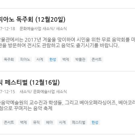
피아노 독주회 (12월20일)
7-12-18
문화예술사업 새소식
/
새소식
물관에서는 2017년 겨울을 맞이하여 시민을 위한 무료 음악회를 마
관을 방문하여 전시도 관람하고 음악도 즐기시기를 바랍니다.
독주회
피아노
사계
한성
백제
박물관
콘서트
 페스티벌 (12월16일)
7-12-15
새소식
/
문화예술사업 새소식
음악예술원의 교수진과 학생들, 그리고 베아오페라싱어즈, 베아코
합창으로 꾸며지는 음악 축제
콘서트
백제
뮤직
베아
사계
페스티벌
한성