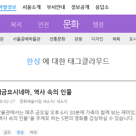
야별정보
서울소개
부서안내
정보공개
응답소
문화
복지
안전
행정
관
서울공예박물관
전통문화
관광
디자인
체육
도
한성
에 대한 태그클라우드
금요시네마, 역사 속의 인물
8-02-27
문화예술사업 새소식
/
새소식
물관에서는 매주 금요일 오후 6시 30분에 가족이 함께 보는 재미있
역사 속의 인물"을 주제로 하는 5편의 영화를 감상하실 수 있습니다.
금요
한성
백제