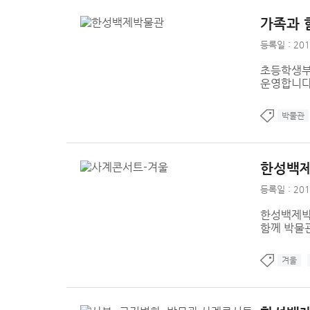
가족과 
등록일 : 201
초등학생부
운영합니다
박물관
한성백제
등록일 : 201
한성백제박
함께 박물
겨울