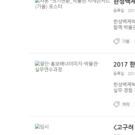
한성백제
등록일 : 201
한성백제박
함께 박물
가을
2017
등록일 : 201
한성백제박
실무 경험
백제
<고구려