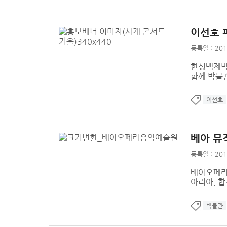
이선호 
등록일 : 201
한성백제박
함께 박물
이선호
베아 뮤직
등록일 : 201
베아오페라
아리아, 
박물관