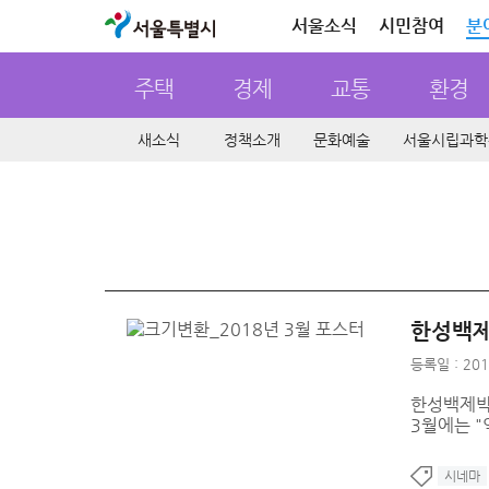
서울특별시
서울소식
시민참여
분
주택
경제
교통
환경
새소식
정책소개
문화예술
서울시립과학
한성백제
등록일 : 201
한성백제박
3월에는 "
시네마