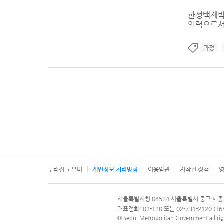
한성백제박
인력으로서
과정
누리집 도우미
개인정보 처리방침
이용약관
저작권 정책
영
서울특별시
서울특별시청 04524 서울특별시 중구 세종
문의 전화번호 120, 120 다산콜재단
대표전화: 02-120 또는 02-731-2120 (
© Seoul Metropolitan Government all rig