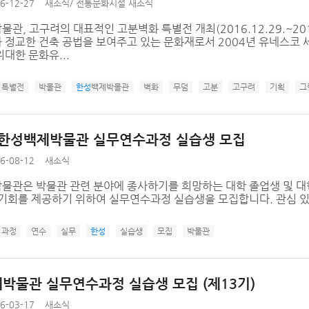
6-12-27
새소식
/
전통문화시설 새소식
관, 고구려의 대표적인 고분벽화 특별전 개최(2016.12.29.~20
 정교한 건축 공법을 보여주고 있는 문화재로서 2004년 유네스
대한 문화유...
특별전
박물관
한성
백제박물관
벽화
무덤
고분
고구려
기획
그
 한성백제박물관 실무연수과정 실습생 모집
6-08-12
새소식
물관은 박물관 관련 분야에 종사하기를 희망하는 대학 졸업생 및 대
 기회를 제공하기 위하여 실무연수과정 실습생을 모집합니다. 관심 있
과정
연수
실무
한성
실습생
모집
박물관
박물관 실무연수과정 실습생 모집 (제13기)
6-03-17
새소식