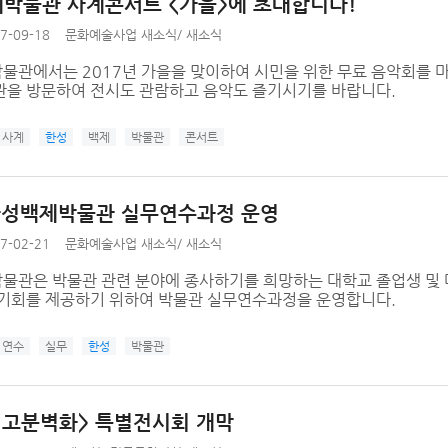
박물관 사계콘서트 <가을>에 초대합니다!
7-09-18
문화예술사업 새소식
/
새소식
물관에서는 2017년 가을을 맞이하여 시민을 위한 무료 음악회를 마
관을 방문하여 전시도 관람하고 음악도 즐기시기를 바랍니다.
사계
한성
백제
박물관
콘서트
 한성백제박물관 실무연수과정 운영
7-02-21
문화예술사업 새소식
/
새소식
물관은 박물관 관련 분야에 종사하기를 희망하는 대학교 졸업생 및 
 기회를 제공하기 위하여 박물관 실무연수과정을 운영합니다.
연수
실무
한성
박물관
 고분벽화> 특별전시회 개막