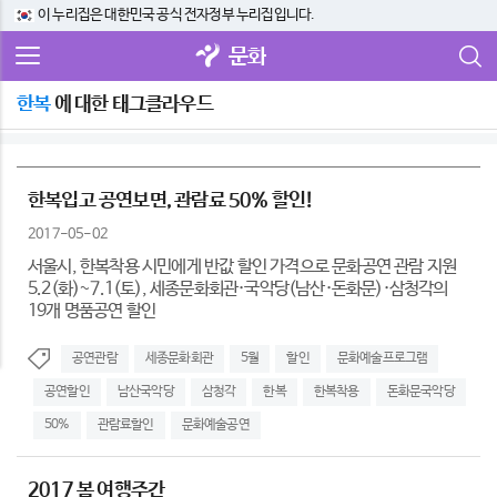
이 누리집은 대한민국 공식 전자정부 누리집입니다.
문화
한복
에 대한 태그클라우드
한복입고 공연보면, 관람료 50% 할인!
2017-05-02
서울시, 한복착용 시민에게 반값 할인 가격으로 문화공연 관람 지원
5.2(화)~7.1(토), 세종문화회관·국악당(남산·돈화문)·삼청각의
19개 명품공연 할인
공연관람
세종문화회관
5월
할인
문화예술프로그램
공연할인
남산국악당
삼청각
한복
한복착용
돈화문국악당
50%
관람료할인
문화예술공연
2017 봄 여행주간