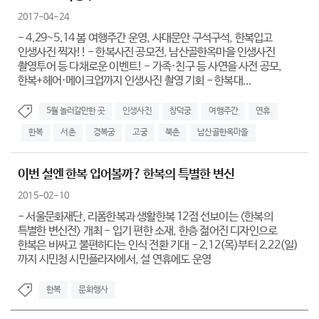
2017-04-24
- 4.29~5.14 봄 여행주간 운영, 사대문안 구석구석, 한복입고
인생사진 찍자!! - 한복사진 공모전, 남산골한옥마을 인생사진
촬영투어 등 다채로운 이벤트! - 가족·친구 등 사연을 사전 공모,
한복+헤어·메이크업까지 인생사진 촬영 기회 - 한복대...
5월 놀러갈만한 곳
인생사진
창덕궁
여행주간
연휴
한복
서촌
경복궁
고궁
북촌
남산골한옥마을
이번 설엔 한복 입어볼까? 한복의 특별한 변신
2015-02-10
- 서울문화재단, 리폼한복과 생활한복 12점 선보이는 <한복의
특별한 변신전> 개최 - 입기 편한 소재, 한층 젊어진 디자인으로
한복은 비싸고 불편하다는 인식 전환 기대 - 2.12(목)부터 2.22(일)
까지 시민청 시민플라자에서, 설 연휴에도 운영
한복
문화행사