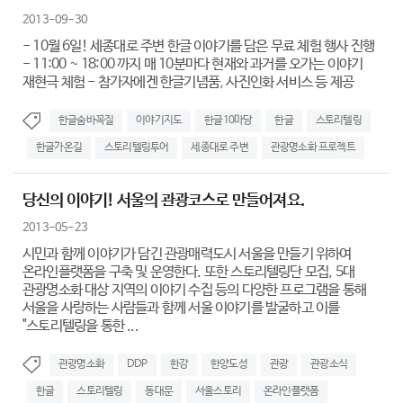
2013-09-30
- 10월 6일! 세종대로 주변 한글 이야기를 담은 무료 체험 행사 진행
- 11:00 ~ 18:00 까지 매 10분마다 현재와 과거를 오가는 이야기
재현극 체험 - 참가자에겐 한글기념품, 사진인화 서비스 등 제공
한글숨바꼭질
이야기지도
한글10마당
한글
스토리텔링
한글가온길
스토리텔링투어
세종대로 주변
관광명소화 프로젝트
당신의 이야기! 서울의 관광코스로 만들어져요.
2013-05-23
시민과 함께 이야기가 담긴 관광매력도시 서울을 만들기 위하여
온라인플랫폼을 구축 및 운영한다. 또한 스토리텔링단 모집, 5대
관광명소화 대상 지역의 이야기 수집 등의 다양한 프로그램을 통해
서울을 사랑하는 사람들과 함께 서울 이야기를 발굴하고 이를
"스토리텔링을 통한 ...
관광명소화
DDP
한강
한양도성
관광
관광소식
한글
스토리텔링
동대문
서울스토리
온라인플랫폼