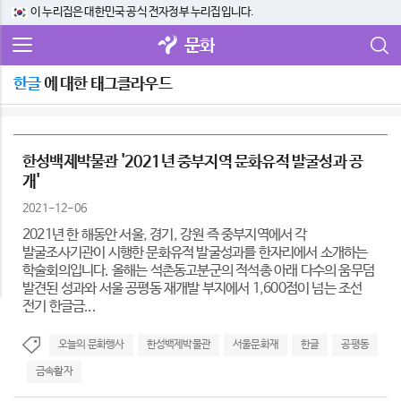
이 누리집은 대한민국 공식 전자정부 누리집입니다.
문화
한글
에 대한 태그클라우드
한성백제박물관 '2021년 중부지역 문화유적 발굴성과 공
개'
2021-12-06
2021년 한 해동안 서울, 경기, 강원 즉 중부지역에서 각
발굴조사기관이 시행한 문화유적 발굴성과를 한자리에서 소개하는
학술회의입니다. 올해는 석촌동고분군의 적석총 아래 다수의 움무덤
발견된 성과와 서울 공평동 재개발 부지에서 1,600점이 넘는 조선
전기 한글금...
오늘의 문화행사
한성백제박물관
서울문화재
한글
공평동
금속활자