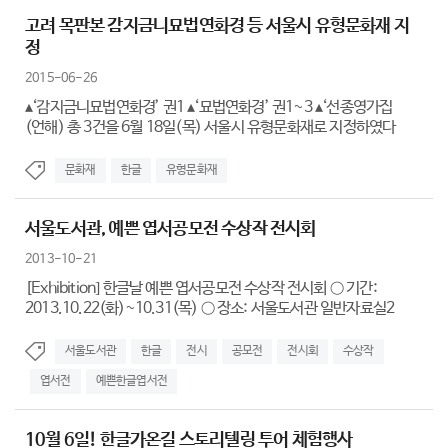
고려 목판본 감지금니묘법연화경 등 서울시 유형문화재 지
정
2015-06-26
▴‘감지금니묘법연화경’ 권1 ▴‘묘법연화경’ 권1~3 ▴‘선종영가집
(언해) 총 3건을 6월 18일(목) 서울시 유형문화재로 지정하였다
문화재
한글
유형문화재
서울도서관, 예쁜 엽서공모전 수상작 전시회
2013-10-21
[Exhibition] 한글날 예쁜 엽서공모전 수상작 전시회 ○ 기간:
2013.10.22(화)~10.31(목) ○ 장소: 서울도서관 일반자료실2
서울도서관
한글
전시
공모전
전시회
수상작
엽서전
예쁜한글엽서전
10월 6일! 한글가온길 스토리텔링 투어 체험행사