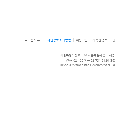
누리집 도우미
개인정보 처리방침
이용약관
저작권 정책
영
서울특별시
서울특별시청 04524 서울특별시 중구 세종
문의 전화번호 120, 120 다산콜재단
대표전화: 02-120 또는 02-731-2120 (
© Seoul Metropolitan Government all rig