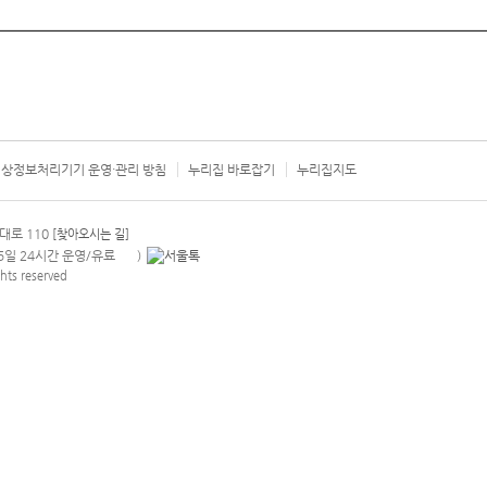
상정보처리기기 운영·관리 방침
누리집 바로잡기
누리집지도
서울시 카
대로 110
[찾아오시는 길]
365일 24시간 운영/유료
)
안내팝업 열기
hts reserved