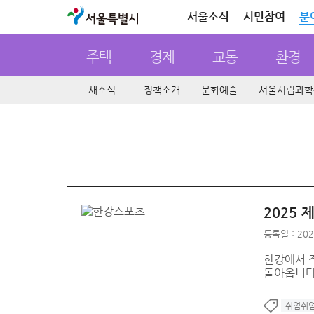
서울특별시
서울소식
시민참여
분
주택
경제
교통
환경
새소식
정책소개
문화예술
서울시립과학
2025
등록일 : 202
한강에서 직
돌아옵니다
쉬엄쉬