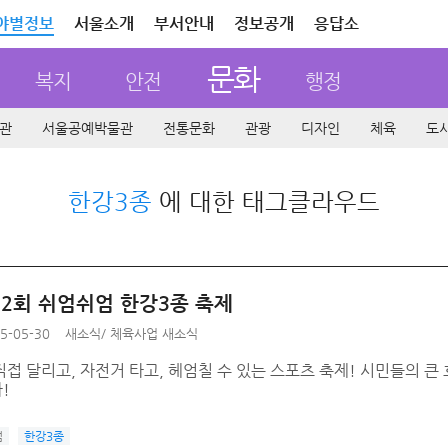
야별정보
서울소개
부서안내
정보공개
응답소
문화
복지
안전
행정
관
서울공예박물관
전통문화
관광
디자인
체육
도
한강3종
에 대한 태그클라우드
 제2회 쉬엄쉬엄 한강3종 축제
5-05-30
새소식
/
체육사업 새소식
접 달리고, 자전거 타고, 헤엄칠 수 있는 스포츠 축제! 시민들의 큰
!
엄
한강3종