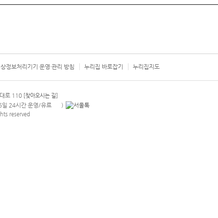
상정보처리기기 운영·관리 방침
누리집 바로잡기
누리집지도
서울시 카
대로 110
[찾아오시는 길]
365일 24시간 운영/유료
)
안내팝업 열기
hts reserved