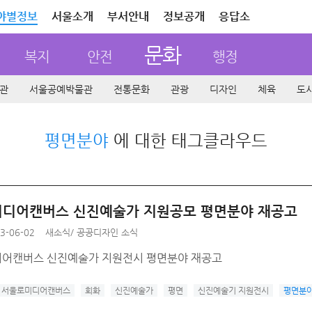
야별정보
서울소개
부서안내
정보공개
응답소
문화
복지
안전
행정
관
서울공예박물관
전통문화
관광
디자인
체육
도
평면분야
에 대한 태그클라우드
디어캔버스 신진예술가 지원공모 평면분야 재공고
3-06-02
새소식
/
공공디자인 소식
어캔버스 신진예술가 지원전시 평면분야 재공고
서울로미디어캔버스
회화
신진예술가
평면
신진예술기 지원전시
평면분