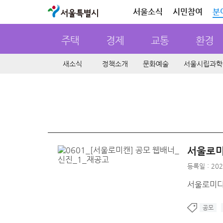
서울특별시
서울소식
시민참여
분
주택
경제
교통
환경
새소식
정책소개
문화예술
서울시립과학
서울로미
등록일 : 202
서울로미디
공모