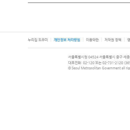
누리집 도우미
개인정보 처리방침
이용약관
저작권 정책
영
서울특별시
서울특별시청 04524 서울특별시 중구 세종
문의 전화번호 120, 120 다산콜재단
대표전화: 02-120 또는 02-731-2120 (
© Seoul Metropolitan Government all rig