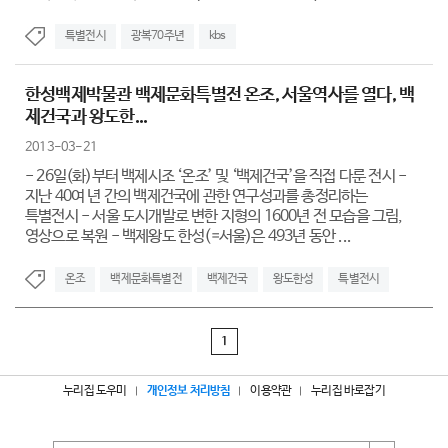
특별전시
광복70주년
kbs
한성백제박물관 백제문화특별전 온조, 서울역사를 열다, 백
제건국과 왕도한...
2013-03-21
- 26일(화)부터 백제시조 ‘온조’ 및 ‘백제건국’을 직접 다룬 전시 -
지난 40여 년 간의 백제건국에 관한 연구성과를 총정리하는
특별전시 - 서울 도시개발로 변한 지형의 1600년 전 모습을 그림,
영상으로 복원 - 백제왕도 한성(=서울)은 493년 동안 ...
온조
백제문화특별전
백제건국
왕도한성
특별전시
1
누리집 도우미
개인정보 처리방침
이용약관
누리집 바로잡기