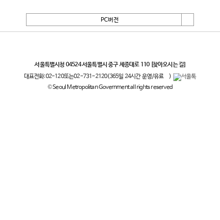
PC버전
서울특별시
서울특별시청 04524 서울특별시 중구 세종대로 110
[찾아오시는 길]
대표전화:
02-120
또는
02-731-2120
(365일 24시간 운영/유료
)
© Seoul Metropolitan Government all rights reserved