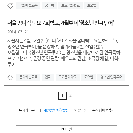
문화예술교육
꿈다락
토요문화학교
토요일
서울 꿈다락 토요문화학교, 4월부터 '청소년 연극투어'
2014-03-21
서울시는 4월 12일(토)부터 ‘2014 서울 꿈다락 토요문화학교’ <
청소년 연극투어>를 운영하며, 참가자를 3월 24일(월)부터
모집합니다. <청소년 연극투어>는 청소년을 대상으로 한 연극특화
프로그램으로, 권장 공연 관람, 배우와의 만남, 소극장 체험, 대학로
투어...
문화예술교육
연극
토요문화학교
토요일
청소년 연극투어
1
2
누리집 도우미
개인정보 처리방침
이용약관
누리집 바로잡기
PC버전