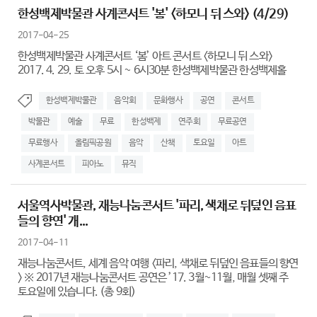
한성백제박물관 사계콘서트 '봄' <하모니 뒤 스와> (4/29)
2017-04-25
한성백제박물관 사계콘서트 ‘봄’ 아트 콘서트 <하모니 뒤 스와>
2017. 4. 29. 토 오후 5시 ~ 6시30분 한성백제박물관 한성백제홀
한성백제박물관
음악회
문화행사
공연
콘서트
박물관
예술
무료
한성백제
연주회
무료공연
무료행사
올림픽공원
음악
산책
토요일
아트
사계콘서트
피아노
뮤직
서울역사박물관, 재능나눔콘서트 '파리, 색채로 뒤덮인 음표
들의 향연' 개...
2017-04-11
재능나눔콘서트, 세계 음악 여행 <파리, 색채로 뒤덮인 음표들의 향연
> ※ 2017년 재능나눔콘서트 공연은 ’17. 3월~11월, 매월 셋째 주
토요일에 있습니다. (총 9회)