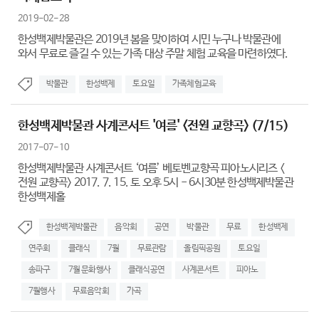
2019-02-28
한성백제박물관은 2019년 봄을 맞이하여 시민 누구나 박물관에
와서 무료로 즐길 수 있는 가족 대상 주말 체험 교육을 마련하였다.
박물관
한성백제
토요일
가족체험교육
한성백제박물관 사계콘서트 '여름' <전원 교향곡> (7/15)
2017-07-10
한성백제박물관 사계콘서트 ‘여름’ 베토벤교향곡 피아노시리즈 <
전원 교향곡> 2017. 7. 15. 토 오후 5시 - 6시30분 한성백제박물관
한성백제홀
한성백제박물관
음악회
공연
박물관
무료
한성백제
연주회
클래식
7월
무료관람
올림픽공원
토요일
송파구
7월 문화행사
클래식공연
사계콘서트
피아노
7월행사
무료음악회
가곡