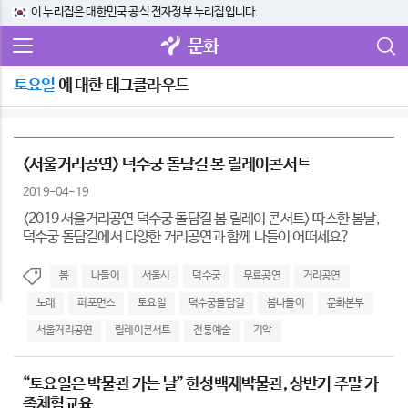
이 누리집은 대한민국 공식 전자정부 누리집입니다.
문화
토요일
에 대한 태그클라우드
<서울거리공연> 덕수궁 돌담길 봄 릴레이콘서트
2019-04-19
<2019 서울거리공연 덕수궁 돌담길 봄 릴레이 콘서트> 따스한 봄날,
덕수궁 돌담길에서 다양한 거리공연과 함께 나들이 어떠세요?
봄
나들이
서울시
덕수궁
무료공연
거리공연
노래
퍼포먼스
토요일
덕수궁돌담길
봄나들이
문화본부
서울거리공연
릴레이콘서트
전통예술
기악
“토요일은 박물관 가는 날” 한성백제박물관, 상반기 주말 가
족체험교육