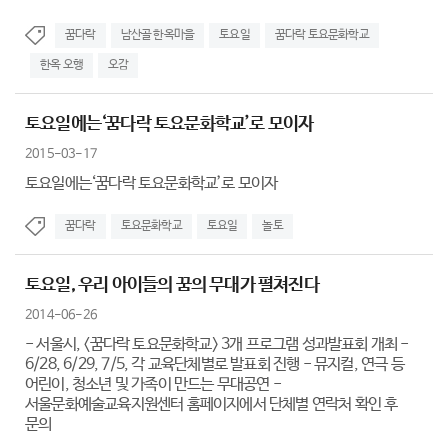
꿈다락
남산골 한옥마을
토요일
꿈다락 토요문화학교
한옥 오행
오감
토요일에는‘꿈다락 토요문화학교’로 모이자
2015-03-17
토요일에는‘꿈다락 토요문화학교’로 모이자
꿈다락
토요문화학교
토요일
놀토
토요일, 우리 아이들의 꿈의 무대가 펼쳐진다
2014-06-26
- 서울시, <꿈다락 토요문화학교> 3개 프로그램 성과발표회 개최 -
6/28, 6/29, 7/5, 각 교육단체별로 발표회 진행 - 뮤지컬, 연극 등
어린이, 청소년 및 가족이 만드는 무대공연 -
서울문화예술교육지원센터 홈페이지에서 단체별 연락처 확인 후
문의