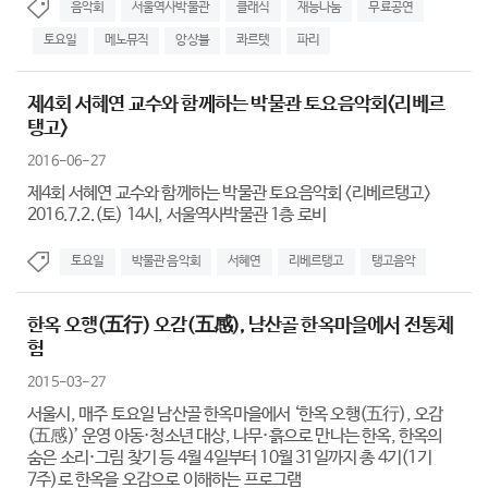
음악회
서울역사박물관
클래식
재능나눔
무료공연
토요일
메노뮤직
앙상블
콰르텟
파리
제4회 서혜연 교수와 함께하는 박물관 토요음악회<리베르
탱고>
2016-06-27
제4회 서혜연 교수와 함께하는 박물관 토요음악회 <리베르탱고>
2016.7.2.(토) 14시, 서울역사박물관 1층 로비
토요일
박물관 음악회
서혜연
리베르탱고
탱고음악
한옥 오행(五行) 오감(五感), 남산골 한옥마을에서 전통체
험
2015-03-27
서울시, 매주 토요일 남산골 한옥마을에서 ‘한옥 오행(五行), 오감
(五感)’ 운영 아동·청소년 대상, 나무·흙으로 만나는 한옥, 한옥의
숨은 소리·그림 찾기 등 4월 4일부터 10월 31일까지 총 4기(1기
7주)로 한옥을 오감으로 이해하는 프로그램