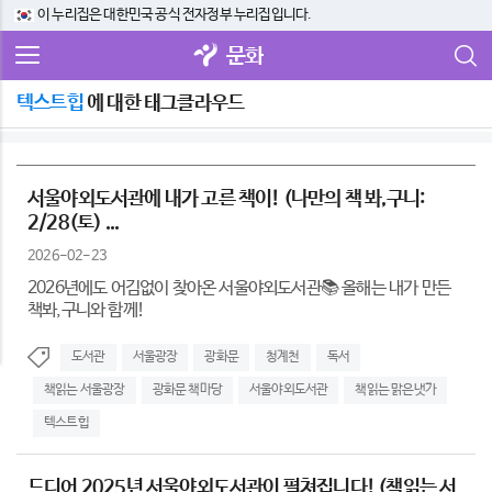
이 누리집은 대한민국 공식 전자정부 누리집입니다.
문화
텍스트힙
에 대한 태그클라우드
서울야외도서관에 내가 고른 책이! (나만의 책 봐,구니:
2/28(토) ...
2026-02-23
2026년에도 어김없이 찾아온 서울야외도서관📚 올해는 내가 만든
책봐,구니와 함께!
도서관
서울광장
광화문
청계천
독서
책읽는 서울광장
광화문 책마당
서울야외도서관
책읽는 맑은냇가
텍스트힙
드디어 2025년 서울야외도서관이 펼쳐집니다! (책읽는 서