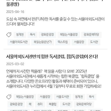
울광장)
2025-04-16
도심 속 자연에서 펀(FUN)한 독서를 즐길 수 있는 서울야외도서관이
드디어 펼쳐집니다!
청계천
독서
광화문광장
책읽는서울광장
광화문책마당
서울야외도서관
책읽는맑은냇가
텍스트힙
서울광장
도서관
서울야외도서관만의 힙한 독서클럽, [힙독클럽]이 온다!
2025-03-02
언제까지 사진만 찍을래? 책 읽을 사람 다 모여! 2025년
서울야외도서관에서 새롭게 시작하는 힙한 북클럽, '힙독클럽' 을
소개합니다. 다양한 온오프라인 활동과 혜택이 준비되어 있으니,
서울야외도서관 누리집에서 4월 1일부터 무료로 회원 가입하세요!
책읽는서울광장
서울광장
서울도서관
청계천
독서
광화문광장
책
취미
북클럽
도서관
광화문책마당