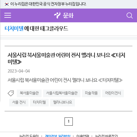
이 누리집은 대한민국 공식 전자정부 누리집입니다.
문화
터치미텔
에 대한 태그클라우드
서울시립 북서울미술관 어린이 전시 멜라니 보나요 ≪터치
미텔≫
2023-04-04
서울시립 북서울미술관 어린이 전시 멜라니 보나요 ≪터치미텔≫
북서울미술관
서울시립북서울미술관
미술작품
어린이전시
서울 전시
터치미텔
멜라니보나요
1
누리집 도우미
개인정보 처리방침
이용약관
누리집 바로잡기