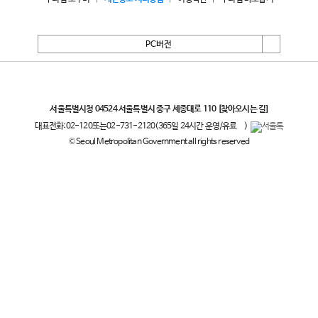
PC버전
서울특별시
서울특별시청 04524 서울특별시 중구 세종대로 110
[찾아오시는 길]
대표전화:
02-120
또는
02-731-2120
(365일 24시간 운영/유료
)
© Seoul Metropolitan Government all rights reserved