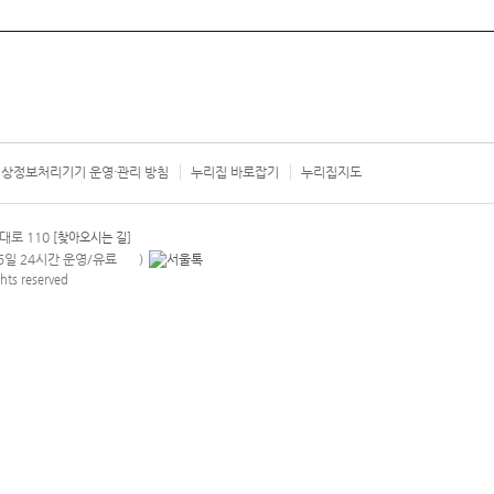
상정보처리기기 운영·관리 방침
누리집 바로잡기
누리집지도
서울시 카
대로 110
[찾아오시는 길]
365일 24시간 운영/유료
)
안내팝업 열기
hts reserved