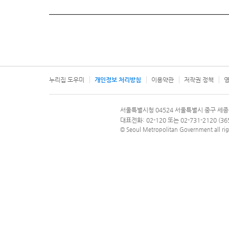
누리집 도우미
개인정보 처리방침
이용약관
저작권 정책
영
서울특별시
서울특별시청 04524 서울특별시 중구 세종
문의 전화번호 120, 120 다산콜재단
대표전화: 02-120 또는 02-731-2120 (
© Seoul Metropolitan Government all rig