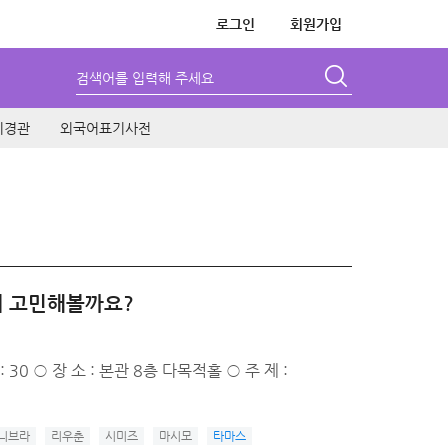
로그인
회원가입
검색어를 입력해 주세요
시경관
외국어표기사전
께 고민해볼까요?
 : 30 ○ 장 소 : 본관 8층 다목적홀 ○ 주 제 :
니브라
리우춘
시미즈
마시모
타마스