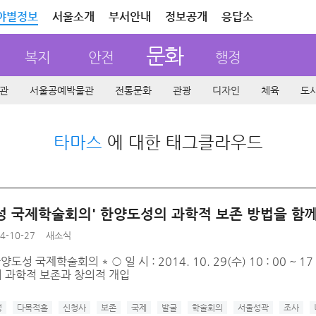
야별정보
서울소개
부서안내
정보공개
응답소
문화
복지
안전
행정
관
서울공예박물관
전통문화
관광
디자인
체육
도
타마스
에 대한 태그클라우드
성 국제학술회의' 한양도성의 과학적 보존 방법을 함
4-10-27
새소식
양도성 국제학술회의 * ○ 일 시 : 2014. 10. 29(수) 10 : 00 ~ 17
 과학적 보존과 창의적 개입
성
다목적홀
신청사
보존
국제
발굴
학술회의
서울성곽
조사