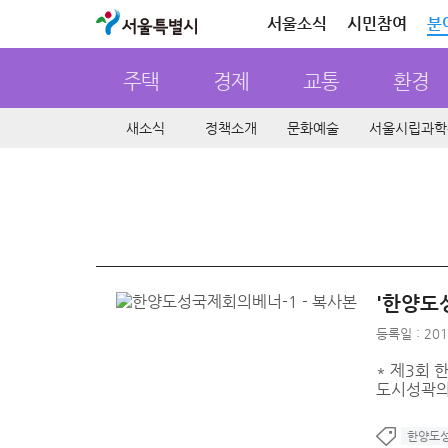
서울특별시
서울소식
시민참여
분
주택
경제
교통
환경
새소식
정책소개
문화예술
서울시립과학
'한양도
등록일 : 201
* 제3회 한
도시성곽의
한양도