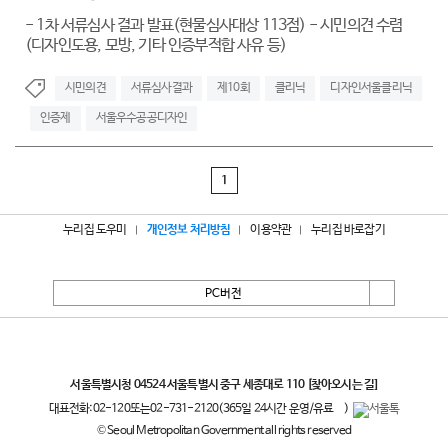
- 1차 서류심사 결과 발표(현물심사대상 113점) - 시민의견 수렴
(디자인도용, 모방, 기타 인증부적합 사유 등)
시민의견
서류심사결과
제10회
클리닉
디자인서울클리닉
인증제
서울우수공공디자인
1
누리집 도우미
개인정보 처리방침
이용약관
누리집 바로잡기
PC버전
서울특별시
서울특별시청 04524 서울특별시 중구 세종대로 110
[찾아오시는 길]
대표전화:
02-120
또는
02-731-2120
(365일 24시간 운영/유료
)
© Seoul Metropolitan Government all rights reserved