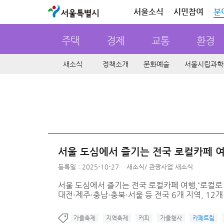
서울특별시
서울소식
시민참여
분
주택
경제
교통
환경
새소식
정책소개
문화예술
서울시립과학
서울 도심에서 즐기는 전국 로컬카페 여행,
등록일 : 2025-10-27
새소식
/
관광사업 새소식
서울 도심에서 즐기는 전국 로컬카페 여행,‘로컬로 카
대전·제주·충남·충북·서울 등 전국 6개 지역, 12개 
가을축제
지역축제
커피
가을행사
카페트립