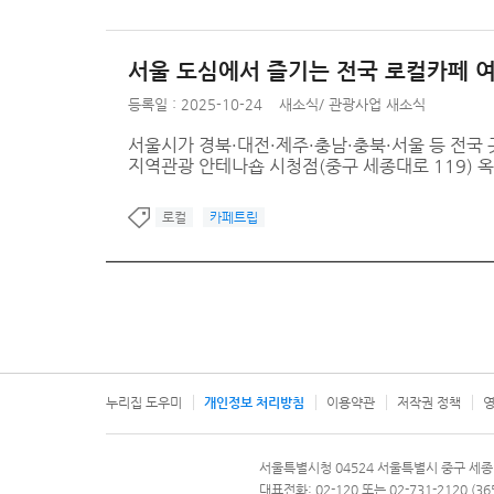
서울 도심에서 즐기는 전국 로컬카페 여행
등록일 : 2025-10-24
새소식
/
관광사업 새소식
서울시가 경북·대전·제주·충남·충북·서울 등 전국 곳곳
지역관광 안테나숍 시청점(중구 세종대로 119) 
로컬
카페트립
누리집 도우미
개인정보 처리방침
이용약관
저작권 정책
영
서울특별시
서울특별시청 04524 서울특별시 중구 세종
문의 전화번호 120, 120 다산콜재단
대표전화: 02-120 또는 02-731-2120 (