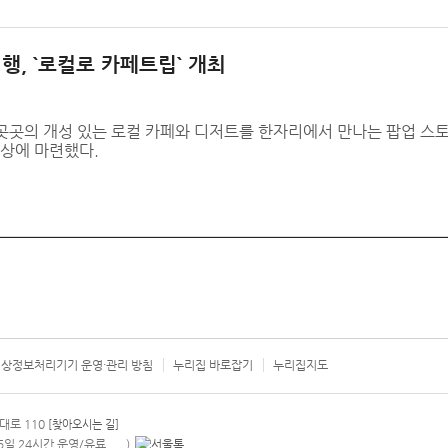
, `로컬로 카페트립` 개최
의 개성 있는 로컬 카페와 디저트를 한자리에서 만나는 팝업 스토어 ‘로컬로
옥상에 마련했다.
상정보처리기기 운영·관리 방침
누리집 바로잡기
누리집지도
서울시 카
대로 110
[찾아오시는 길]
365일 24시간 운영/유료
)