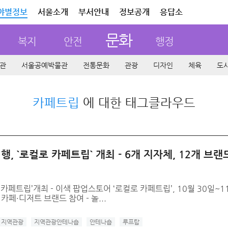
야별정보
서울소개
부서안내
정보공개
응답소
문화
복지
안전
행정
관
서울공예박물관
전통문화
관광
디자인
체육
도
카페트립
에 대한 태그클라우드
 `로컬로 카페트립` 개최 - 6개 지자체, 12개 브랜
페트립’개최 - 이색 팝업스토어 ‘로컬로 카페트립’, 10월 30일~1
카페·디저트 브랜드 참여 - 놀...
지역관광
지역관광안테나숍
안테나숍
루프탑