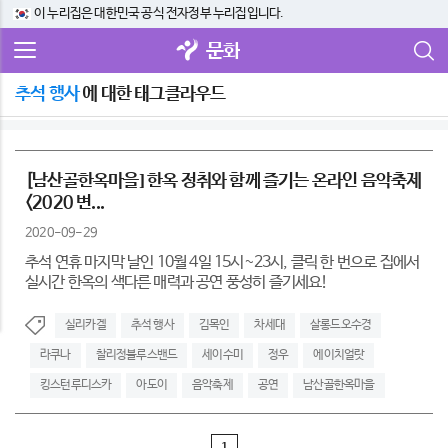
이 누리집은 대한민국 공식 전자정부 누리집입니다.
문화
추석 행사
에 대한 태그클라우드
[남산골한옥마을] 한옥 정취와 함께 즐기는 온라인 음악축제
<2020 변...
2020-09-29
추석 연휴 마지막 날인 10월 4일 15시~23시, 클릭 한 번으로 집에서
실시간 한옥의 색다른 매력과 공연 풍성히 즐기세요!
실리카겔
추석 행사
김목인
차세대
살롱드오수경
라쿠나
찰리정블루스밴드
세이수미
정우
에이치얼랏
킹스턴루디스카
아도이
음악축제
공연
남산골한옥마을