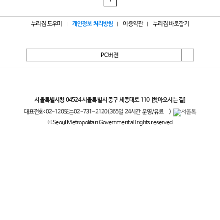
1
누리집 도우미
개인정보 처리방침
이용약관
누리집 바로잡기
PC버전
서울특별시
서울특별시청 04524 서울특별시 중구 세종대로 110
[찾아오시는 길]
대표전화:
02-120
또는
02-731-2120
(365일 24시간 운영/유료
)
© Seoul Metropolitan Government all rights reserved