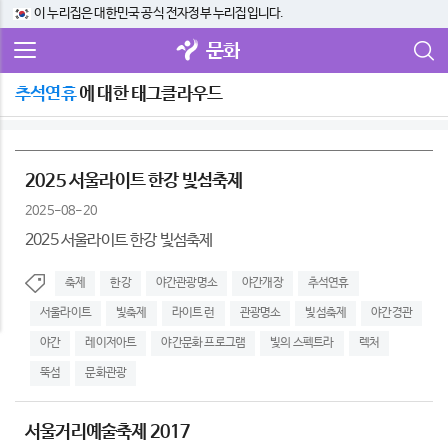
이 누리집은 대한민국 공식 전자정부 누리집입니다.
문화
추석연휴
에 대한 태그클라우드
2025 서울라이트 한강 빛섬축제
2025-08-20
2025 서울라이트 한강 빛섬축제
축제
한강
야간관광명소
야간개장
추석연휴
서울라이트
빛축제
라이트 런
관광명소
빛섬축제
야간경관
야간
레이저아트
야간문화 프로그램
빛의 스펙트라
렉처
뚝섬
문화관광
서울거리예술축제 2017