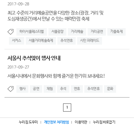
2017-09-28
최고 수준의 거리예술공연을 다양한 장소(광장, 거리 및
도심재생공간)에서 만날 수 있는 매력만점 축제
하이서울페스티벌
서울광장
거리예술
거리공연
가을축제
서커스
서울거리예술축제
추석연휴
시민 퍼레이드
서울시 추석맞이 행사 안내
2017-09-27
서울시내에서 문화행사와 함께 즐거운 한가위 보내세요!
행사
공연
체험
추석
연휴
추석연휴
문화
1
누리집 도우미
개인정보 처리방침
이용약관
누리집 바로잡기