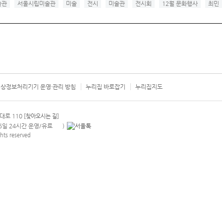
술관
서울시립미술관
미술
전시
미술관
전시회
12월 문화행사
최민
상정보처리기기 운영·관리 방침
누리집 바로잡기
누리집지도
서울시 카
대로 110
[찾아오시는 길]
365일 24시간 운영/유료
)
안내팝업 열기
hts reserved