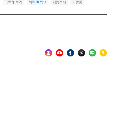
다르게 보기
최민 컬렉션
기증전시
기증품
카오톡 채널 추가