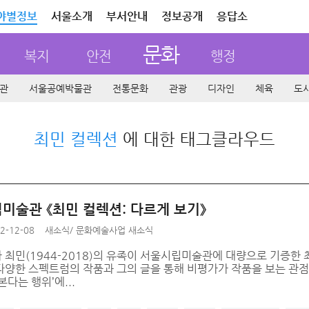
야별정보
서울소개
부서안내
정보공개
응답소
문화
복지
안전
행정
관
서울공예박물관
전통문화
관광
디자인
체육
도
최민 컬렉션
에 대한 태그클라우드
미술관 《최민 컬렉션: 다르게 보기》
2-12-08
새소식
/
문화예술사업 새소식
 최민(1944-2018)의 유족이 서울시립미술관에 대량으로 기증한
다양한 스펙트럼의 작품과 그의 글을 통해 비평가가 작품을 보는 관점
본다는 행위’에...