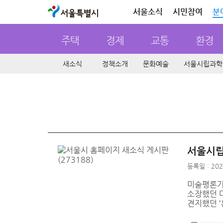
서울특별시
서울소식
시민참여
분
주택
경제
교통
환경
새소식
정책소개
문화예술
서울시립과학
서울시립
등록일 : 202
미술평론가
소장했던 
견지했던 ‘