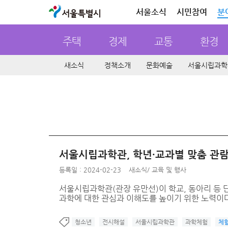
서울특별시
서울소식
시민참여
분
주택
경제
교통
환경
새소식
정책소개
문화예술
서울시립과학
서울시립과학관, 학년·교과별 맞춤 관
등록일 : 2024-02-23
새소식
/
교육 및 행사
서울시립과학관(관장 유만선)이 학교, 동아리 등 단
과학에 대한 관심과 이해도를 높이기 위한 노력이다.
청소년
전시해설
서울시립과학관
과학체험
체