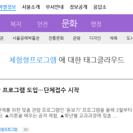
야별정보
서울소개
부서안내
정보공개
응답소
문화
복지
안전
행정
관
서울공예박물관
전통문화
관광
디자인
체육
도
체험형프로그램
에 대한 태그클라우드
람 프로그램 도입…단체접수 시작
체를 위한 맞춤 관람 프로그램인 ‘돋보기’ 프로그램을 올해 3월부터
 ▲이론을 배우는 공작 체험, ▲학년별 교과과정에 맞춘 ...
험형프로그램
3D