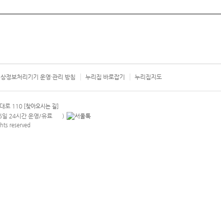
상정보처리기기 운영·관리 방침
누리집 바로잡기
누리집지도
서울시 카
대로 110
[찾아오시는 길]
365일 24시간 운영/유료
)
안내팝업 열기
hts reserved