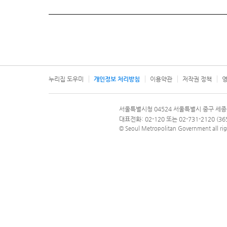
누리집 도우미
개인정보 처리방침
이용약관
저작권 정책
영
서울특별시
서울특별시청 04524 서울특별시 중구 세종
문의 전화번호 120, 120 다산콜재단
대표전화: 02-120 또는 02-731-2120 (
© Seoul Metropolitan Government all rig