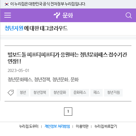
이 누리집은 대한민국 공식 전자정부 누리집입니다.
문화
청년지원
에 대한 태그클라우드
빌보드돌 피프티피프티가 응원하는 청년문화패스 접수기간
연장!!
2023-05-01
청년문화패스, 청년정책, 청년문화, 문화
청년
청년정책
청년문화
문화패스
패스
청년지원
1
누리집 도우미
개인정보 처리방침
이용약관
누리집 바로잡기