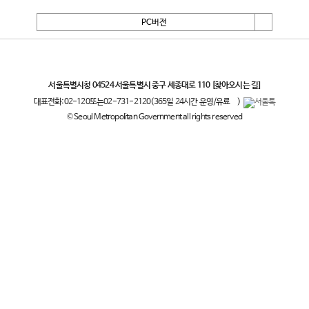
PC버전
서울특별시
서울특별시청 04524 서울특별시 중구 세종대로 110
[찾아오시는 길]
대표전화:
02-120
또는
02-731-2120
(365일 24시간 운영/유료
)
© Seoul Metropolitan Government all rights reserved