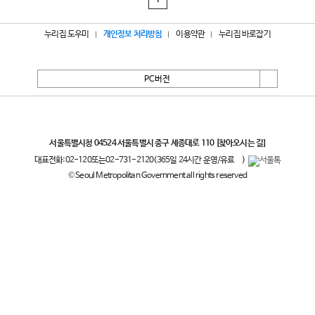
1
누리집 도우미
개인정보 처리방침
이용약관
누리집 바로잡기
PC버전
서울특별시
서울특별시청 04524 서울특별시 중구 세종대로 110
[찾아오시는 길]
대표전화:
02-120
또는
02-731-2120
(365일 24시간 운영/유료
)
© Seoul Metropolitan Government all rights reserved