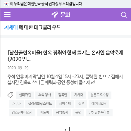
이 누리집은 대한민국 공식 전자정부 누리집입니다.
문화
차세대
에 대한 태그클라우드
[남산골한옥마을] 한옥 정취와 함께 즐기는 온라인 음악축제
<2020 변...
2020-09-29
추석 연휴 마지막 날인 10월 4일 15시~23시, 클릭 한 번으로 집에서
실시간 한옥의 색다른 매력과 공연 풍성히 즐기세요!
실리카겔
추석 행사
김목인
차세대
살롱드오수경
라쿠나
찰리정블루스밴드
세이수미
정우
에이치얼랏
킹스턴루디스카
아도이
음악축제
공연
남산골한옥마을