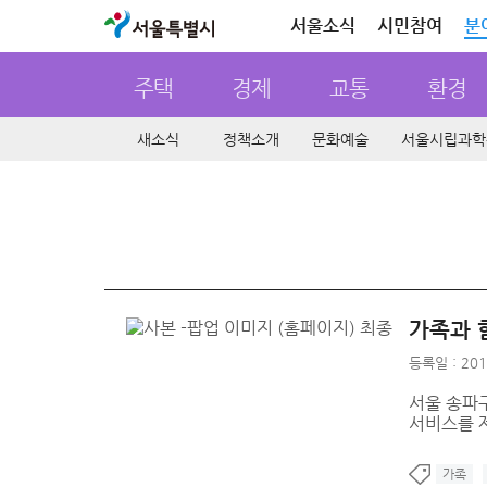
서울특별시
서울소식
시민참여
분
주택
경제
교통
환경
새소식
정책소개
문화예술
서울시립과학
가족과 
등록일 : 201
서울 송파
서비스를 
가족