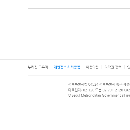
누리집 도우미
개인정보 처리방침
이용약관
저작권 정책
영
서울특별시
서울특별시청 04524 서울특별시 중구 세종
문의 전화번호 120, 120 다산콜재단
대표전화: 02-120 또는 02-731-2120 (
© Seoul Metropolitan Government all rig