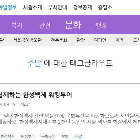
야별정보
서울소개
부서안내
정보공개
응답소
문화
복지
안전
행정
관
서울공예박물관
전통문화
관광
디자인
체육
도
주말
에 대한 태그클라우드
함께하는 한성백제 워킹투어
4-09-19
새소식
구 일대 한성백제 관련 박물관 및 문화유산을 탐방함으로써 시민들에게 
제공하고, 한성백제시대이후 2천년 동안의 서울 역사를 현장에서 체험
한성백제
워킹투어
문화유산
탐방
주말