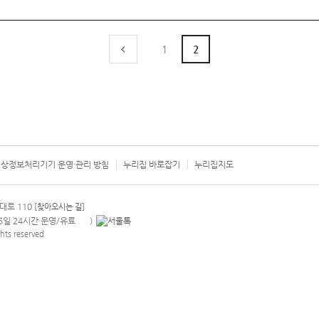
1
2
상정보처리기기 운영·관리 방침
누리집 바로잡기
누리집지도
서울시 카
대로 110
[찾아오시는 길]
365일 24시간 운영/유료
)
안내팝업 열기
hts reserved