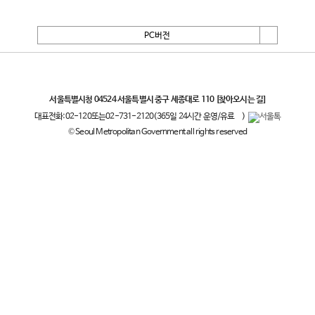
PC버전
서울특별시
서울특별시청 04524 서울특별시 중구 세종대로 110
[찾아오시는 길]
대표전화:
02-120
또는
02-731-2120
(365일 24시간 운영/유료
)
© Seoul Metropolitan Government all rights reserved