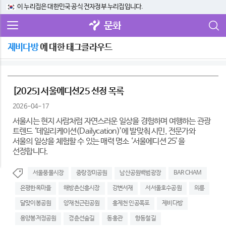
이 누리집은 대한민국 공식 전자정부 누리집입니다.
문화
제비다방
에 대한 태그클라우드
[2025] 서울에디션25 선정 목록
2026-04-17
서울시는 현지 사람처럼 자연스러운 일상을 경험하며 여행하는 관광
트렌드 ‘데일리케이션(Dailycation)’에 발맞춰 시민, 전문가와
서울의 일상을 체험할 수 있는 매력 명소 ‘서울에디션 25’을
선정합니다.
서울풍물시장
중랑장미공원
남산공원백범광장
BAR CHAM
은평한옥마을
해방촌신흥시장
강변서재
서서울호수공원
의릉
달맞이봉공원
양재천근린공원
홍제천 인공폭포
제비다방
용양봉저정공원
경춘선숲길
동홍관
항동철길