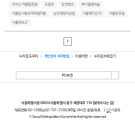
아차산 어울림정원
도림천
양천향교
북서울꿈의숲
서울암사동유적체험마을
삼성해맞이공원
서울에디션25
서울창포원
서울책보고'
1
누리집 도우미
개인정보 처리방침
이용약관
누리집 바로잡기
PC버전
서울특별시
서울특별시청 04524 서울특별시 중구 세종대로 110
[찾아오시는 길]
대표전화:
02-120
또는
02-731-2120
(365일 24시간 운영/유료
)
© Seoul Metropolitan Government all rights reserved