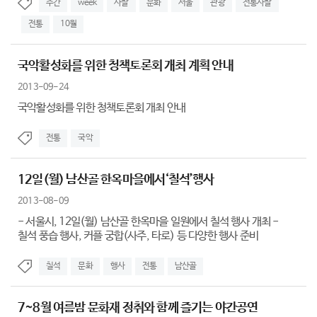
주간
week
사찰
문화
서울
관광
전통사찰
전통
10월
국악활성화를 위한 청책토론회 개최 계획 안내
2013-09-24
국악활성화를 위한 청책토론회 개최 안내
전통
국악
12일(월) 남산골 한옥마을에서‘칠석’행사
2013-08-09
- 서울시, 12일(월) 남산골 한옥마을 일원에서 칠석 행사 개최 -
칠석 풍습 행사, 커플 궁합(사주, 타로) 등 다양한 행사 준비
칠석
문화
행사
전통
남산골
7~8월 여름밤 문화재 정취와 함께 즐기는 야간공연