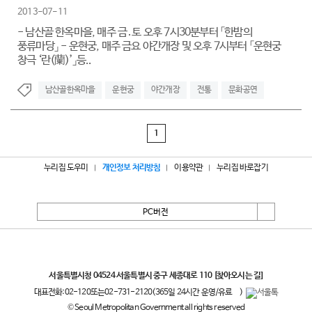
2013-07-11
- 남산골 한옥마을, 매주 금․토 오후 7시30분부터 「한밤의
풍류마당」 - 운현궁, 매주 금요 야간개장 및 오후 7시부터 「운현궁
창극 ‘란(蘭)’」등..
남산골한옥마을
운현궁
야간개장
전통
문화공연
1
누리집 도우미
개인정보 처리방침
이용약관
누리집 바로잡기
PC버전
서울특별시
서울특별시청 04524 서울특별시 중구 세종대로 110
[찾아오시는 길]
대표전화:
02-120
또는
02-731-2120
(365일 24시간 운영/유료
)
© Seoul Metropolitan Government all rights reserved