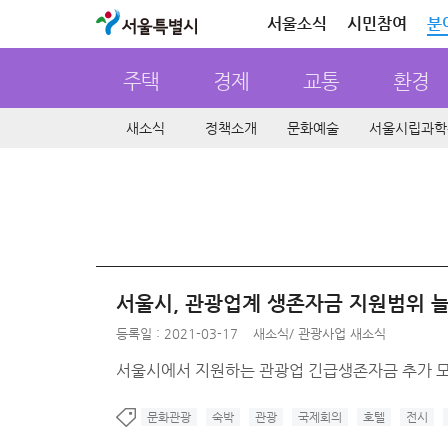
서울특별시
서울소식
시민참여
분
주택
경제
교통
환경
새소식
정책소개
문화예술
서울시립과학
서울시, 관광업계 생존자금 지원범위 
등록일 : 2021-03-17
새소식
/
관광사업 새소식
서울시에서 지원하는 관광업 긴급생존자금 추가 모
문화관광
숙박
관광
국제회의
호텔
전시