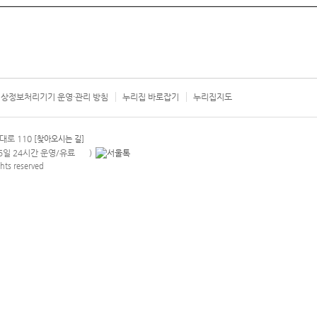
상정보처리기기 운영·관리 방침
누리집 바로잡기
누리집지도
서울시 카
대로 110
[찾아오시는 길]
365일 24시간 운영/유료
)
안내팝업 열기
hts reserved