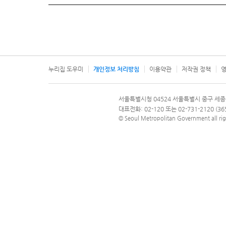
누리집 도우미
개인정보 처리방침
이용약관
저작권 정책
영
서울특별시
서울특별시청 04524 서울특별시 중구 세종
문의 전화번호 120, 120 다산콜재단
대표전화: 02-120 또는 02-731-2120 (
© Seoul Metropolitan Government all rig