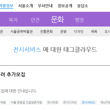
야별정보
서울소개
부서안내
정보공개
응답소
문화
복지
안전
행정
관
서울공예박물관
전통문화
관광
디자인
체육
도
전시서비스
에 대한 태그클라우드
늘려 추가모집
집에 대한 안내입니다.
여행
서울 관광업 긴급생존자금
전시주최
전시디자인
전시서비스
재난지