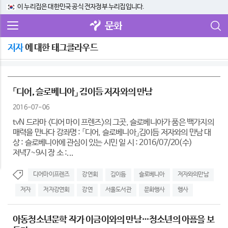
이 누리집은 대한민국 공식 전자정부 누리집입니다.
문화
저자
에 대한 태그클라우드
「디어, 슬로베니아」 김이듬 저자와의 만남
2016-07-06
tvN 드라마 <디어 마이 프렌즈>의 그곳, 슬로베니아가 품은 백가지의
매력을 만나다 강좌명 : 「디어, 슬로베니아」김이듬 저자와의 만남 대
상 : 슬로베니아에 관심이 있는 시민 일 시 : 2016/07/20(수)
저녁7~9시 장 소 :...
디어마이프렌즈
강연회
김이듬
슬로베니아
저자와의만남
저자
저자강연회
강연
서울도서관
문화행사
행사
아동청소년문학 작가 이금이와의 만남…청소년의 아픔을 보