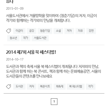
듬다
2015-01-09
서울도서관에서 겨울방학을 맞이하여 <청춘기담>의 저자, 이금이
작가와 함께하는 작가와의 만남을 개최합니다.
이금이
공감
청춘기담
소설
저자
치유
강연
청소년
작가
서울도서관
2014 제7회 서울 북 페스티벌!
2014-10-17
도서관과 책의 축제 서울 북 페스티벌이 개최됩니다 저자와의 만남,
도서관과 함께 하는 북 콘서트, 책과 함께 하는 문화예술공연, 서울의
도서관들의 콘텐츠를 만나보세요
도서관
저자
북콘서트
책축제
북 페스티벌
작가
1