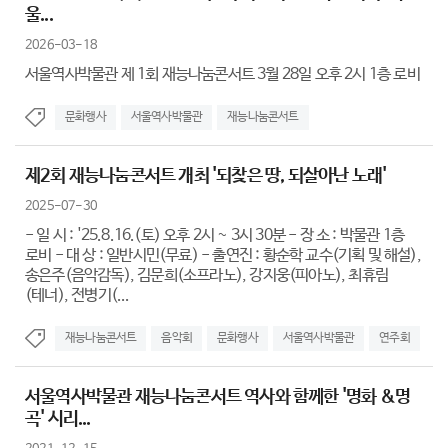
울...
2026-03-18
서울역사박물관 제 1회 재능나눔콘서트 3월 28일 오후 2시 1층 로비
문화행사
서울역사박물관
재능나눔콘서트
제2회 재능나눔콘서트 개최 '되찾은 땅, 되살아난 노래'
2025-07-30
- 일 시 : '25.8.16.(토) 오후 2시 ~ 3시 30분 - 장 소 : 박물관 1층
로비 - 대 상 : 일반시민(무료) - 출연진 : 황순학 교수(기획 및 해설),
송은주(음악감독), 김문희(소프라노), 강지웅(피아노), 최휴림
(테너), 전병기(...
재능나눔콘서트
음악회
문화행사
서울역사박물관
연주회
서울역사박물관 재능나눔콘서트 역사와 함께한 '명화 &명
곡' 시리...