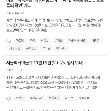
서울역사박물관, 재능나눔콘서트 '파리, 색채로 뒤덮인 음표
들의 향연' 개...
2017-04-11
재능나눔콘서트, 세계 음악 여행 <파리, 색채로 뒤덮인 음표들의 향연
> ※ 2017년 재능나눔콘서트 공연은 ’17. 3월~11월, 매월 셋째 주
토요일에 있습니다. (총 9회)
콰르텟
파리
앙상블
음악회
서울역사박물관
클래식
재능나눔
무료공연
토요일
메노뮤직
서울역사박물관 11월15일(토) 문화행사 안내
2014-11-13
11월15일(토) 오후 2시 서울역사박물관 로비에서 2014년 제6회
재능나눔 콘서트 행복하십Show! 문화행사가 열립니다. 전시도
관람하시고 문화행사도 함께하는 박물관 나들이가 되시길 바랍니다.
콘서트
역사박물관
문화행사
박물관
재능나눔