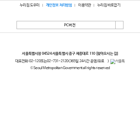
누리집 도우미
개인정보 처리방침
이용약관
누리집 바로잡기
PC버전
서울특별시
서울특별시청 04524 서울특별시 중구 세종대로 110
[찾아오시는 길]
대표전화:
02-120
또는
02-731-2120
(365일 24시간 운영/유료
)
© Seoul Metropolitan Government all rights reserved