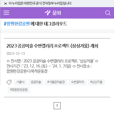
이 누리집은 대한민국 공식 전자정부 누리집입니다.
문화
#잠원한강공원
에 대한 태그클라우드
2023 공공미술 수변갤러리 프로젝트 <싱싱겨울> 개최
2023-12-13
ㅇ 전시명 : 2023 공공미술 수변갤러리 프로젝트 '싱싱겨울' ㅇ
전시기간 : ’23. 12. 16.(토) ~ '24. 1. 7(일) ㅇ 전시장소 :
잠원한강공원 다목적운동장
서울시
공공미술
#서울은미술관
수변갤러리
#싱싱겨울
#잠원한강공원
1