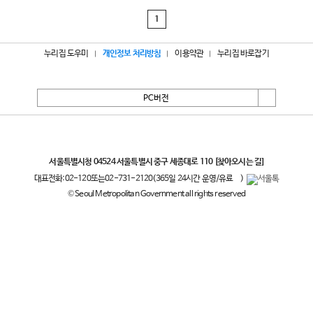
1
누리집 도우미
개인정보 처리방침
이용약관
누리집 바로잡기
PC버전
서울특별시
서울특별시청 04524 서울특별시 중구 세종대로 110
[찾아오시는 길]
대표전화:
02-120
또는
02-731-2120
(365일 24시간 운영/유료
)
© Seoul Metropolitan Government all rights reserved