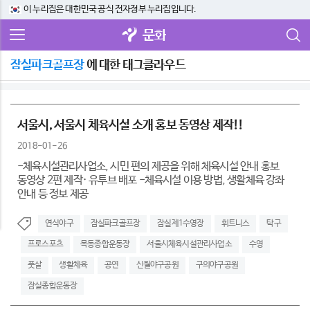
이 누리집은 대한민국 공식 전자정부 누리집입니다.
문화
잠실파크골프장
에 대한 태그클라우드
서울시, 서울시 체육시설 소개 홍보 동영상 제작!!
2018-01-26
-체육시설관리사업소, 시민 편의 제공을 위해 체육시설 안내 홍보
동영상 2편 제작· 유투브 배포 -체육시설 이용 방법, 생활체육 강좌
안내 등 정보 제공
연식야구
잠실파크골프장
잠실제1수영장
휘트니스
탁구
프로스포츠
목동종합운동장
서울시체육시설관리사업소
수영
풋살
생활체육
공연
신월야구공원
구의야구공원
잠실종합운동장