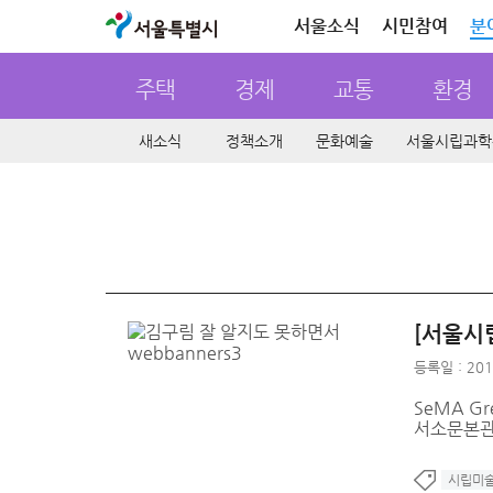
서울특별시
서울소식
시민참여
분
주택
경제
교통
환경
새소식
정책소개
문화예술
서울시립과학
[서울시립
등록일 : 201
SeMA G
서소문본관
시립미