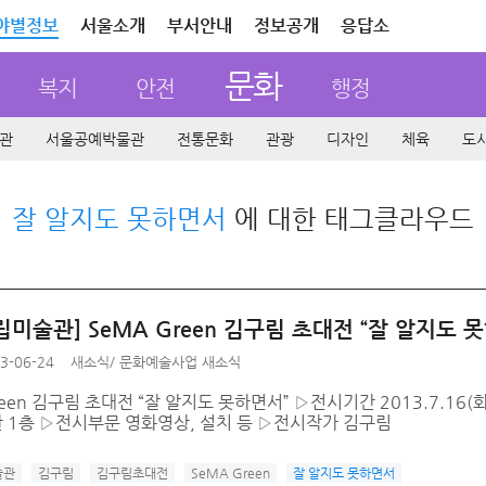
야별정보
서울소개
부서안내
정보공개
응답소
문화
복지
안전
행정
관
서울공예박물관
전통문화
관광
디자인
체육
도
잘 알지도 못하면서
에 대한 태그클라우드
미술관] SeMA Green 김구림 초대전 “잘 알지도 
3-06-24
새소식
/
문화예술사업 새소식
reen 김구림 초대전 “잘 알지도 못하면서” ▷전시기간 2013.7.16
 1층 ▷전시부문 영화영상, 설치 등 ▷전시작가 김구림
술관
김구림
김구림초대전
SeMA Green
잘 알지도 못하면서