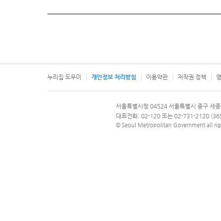
누리집 도우미
개인정보 처리방침
이용약관
저작권 정책
영
서울특별시
서울특별시청 04524 서울특별시 중구 세종
문의 전화번호 120, 120 다산콜재단
대표전화: 02-120 또는 02-731-2120 (
© Seoul Metropolitan Government all rig