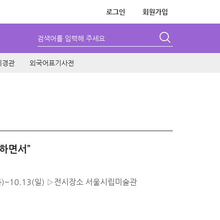
로그인
회원가입
검색어를 입력해 주세요
시경관
외국어표기사전
못하면서”
(화)~10.13(일) ▷전시장소 서울시립미술관