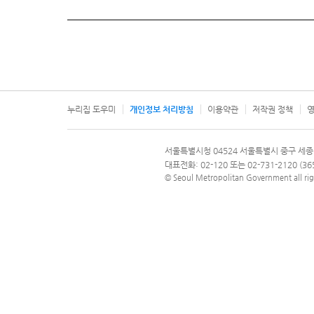
누리집 도우미
개인정보 처리방침
이용약관
저작권 정책
영
서울특별시
서울특별시청 04524 서울특별시 중구 세종
문의 전화번호 120, 120 다산콜재단
대표전화: 02-120 또는 02-731-2120 (
© Seoul Metropolitan Government all rig