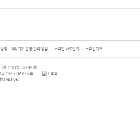
상정보처리기기 운영·관리 방침
누리집 바로잡기
누리집지도
서울시 카
대로 110
[찾아오시는 길]
365일 24시간 운영/유료
)
안내팝업 열기
hts reserved