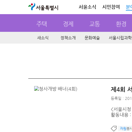
서울특별시
서울소식
시민참여
분
주택
경제
교통
환경
새소식
정책소개
문화예술
서울시립과학
제4회 
등록일 : 201
<서울시청 
활동내용 :
자원
봉