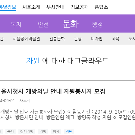
야별정보
서울소개
부서안내
정보공개
응답소
문화
복지
안전
행정
관
서울공예박물관
전통문화
관광
디자인
체육
도
자원
에 대한 태그클라우드
서울시청사 개방의날 안내 자원봉사자 모집
4-09-01
새소식
개방의날 안내 자원봉사자 모집> ㅇ 활동기간 : 2014. 9. 20(토) 0
 시청사 방문시민 안내, 방문인원 체크, 방명록 작성 지원 ㅇ 모집인원 
사
봉사
청사개방
개방
청사
자원