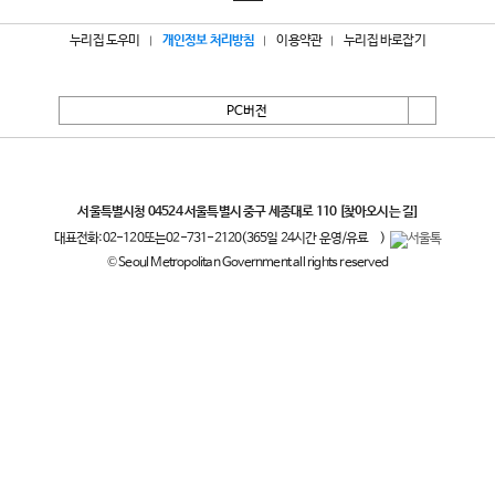
누리집 도우미
개인정보 처리방침
이용약관
누리집 바로잡기
PC버전
서울특별시
서울특별시청 04524 서울특별시 중구 세종대로 110
[찾아오시는 길]
대표전화:
02-120
또는
02-731-2120
(365일 24시간 운영/유료
)
© Seoul Metropolitan Government all rights reserved