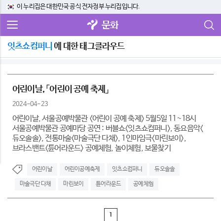
이 누리집은 대한민국 공식 전자정부 누리집입니다.
문화
잇츠쇼컴퍼니
에 대한 태그클라우드
어린이날, 「어린이 공예 축제」
2024-04-23
어린이날, 서울공예박물관 <어린이 공예 축제> 5월5일 11~18시
서울공예박물관 공예마당 공연 : 버블쇼<잇츠쇼컴퍼니>, 동요음악<
듀오솔솔>, 전통마술<마술극단 다채>, 1인마임극<마린보이>,
브라스밴트<튠어라운드> 공예체험, 놀이체험, 보물찾기
어린이날
어린이공예축제
잇츠쇼컴퍼니
듀오솔솔
마술극단 다채
마린보이
튠어라운드
공예체험
1