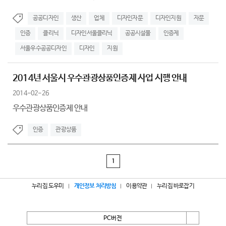
공공디자인
생산
업체
디자인자문
디자인지원
자문
인증
클리닉
디자인서울클리닉
공공시설물
인증제
서울우수공공디자인
디자인
지원
2014년 서울시 우수관광상품인증제 사업 시행 안내
2014-02-26
우수관광상품인증제 안내
인증
관광상품
1
누리집 도우미
개인정보 처리방침
이용약관
누리집 바로잡기
PC버전