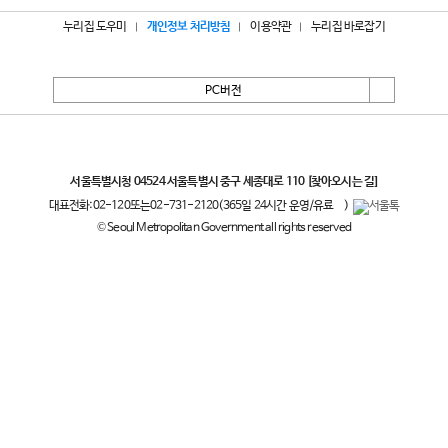
누리집 도우미
개인정보 처리방침
이용약관
누리집 바로잡기
PC버전
서울특별시
서울특별시청 04524 서울특별시 중구 세종대로 110
[찾아오시는 길]
대표전화:
02-120
또는
02-731-2120
(365일 24시간 운영/유료
)
© Seoul Metropolitan Government all rights reserved