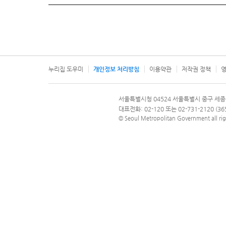
누리집 도우미
개인정보 처리방침
이용약관
저작권 정책
영
서울특별시
서울특별시청 04524 서울특별시 중구 세종
문의 전화번호 120, 120 다산콜재단
대표전화: 02-120 또는 02-731-2120 (
© Seoul Metropolitan Government all rig