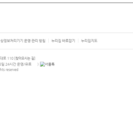
상정보처리기기 운영·관리 방침
누리집 바로잡기
누리집지도
서울시 카
대로 110
[찾아오시는 길]
365일 24시간 운영/유료
)
안내팝업 열기
hts reserved