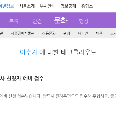
야별정보
서울소개
부서안내
정보공개
응답소
문화
복지
안전
행정
관
서울공예박물관
전통문화
관광
디자인
체육
도
이수자
에 대한 태그클라우드
사 신청자 예비 접수
예비 신청 접수받습니다. 반드시 전자우편으로 접수해 주십시요. 궁금하