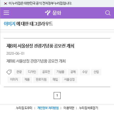
이 누리집은 대한민국 공식 전자정부 누리집입니다.
문화
이미지
에 대한 태그클라우드
제8회 서울상징 관광기념품 공모전 개최
2020-06-01
제8회 서울상징 관광기념품 공모전 개최
관광
디자인
공모전
기념품
공예
수상
산업
이미지
제품
판로지원
매입
서울상징
1
누리집 도우미
개인정보 처리방침
이용약관
누리집 바로잡기