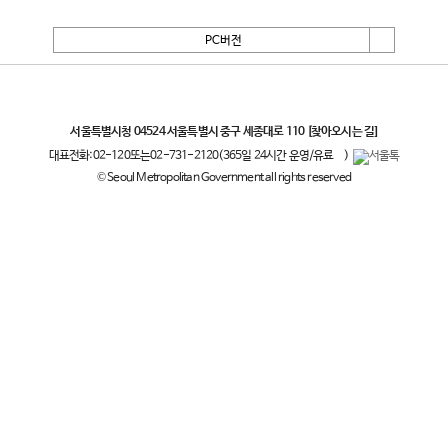
PC버전
서울특별시
서울특별시청 04524 서울특별시 중구 세종대로 110
[찾아오시는 길]
대표전화:
02-120
또는
02-731-2120
(365일 24시간 운영/유료
)
© Seoul Metropolitan Government all rights reserved