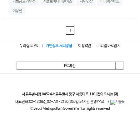
기획공모 개인전
서울로미디어캔버스
시민영상
미디어캔버스
이상현
1
누리집 도우미
개인정보 처리방침
이용약관
누리집 바로잡기
PC버전
서울특별시
서울특별시청 04524 서울특별시 중구 세종대로 110
[찾아오시는 길]
대표전화:
02-120
또는
02-731-2120
(365일 24시간 운영/유료
)
© Seoul Metropolitan Government all rights reserved