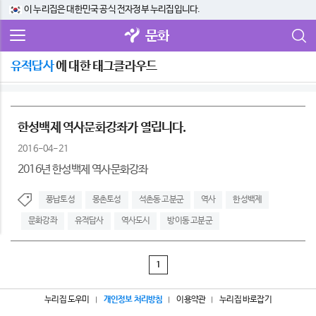
이 누리집은 대한민국 공식 전자정부 누리집입니다.
문화
유적답사
에 대한 태그클라우드
한성백제 역사문화강좌가 열립니다.
2016-04-21
2016년 한성백제 역사문화강좌
풍납토성
몽촌토성
석촌동 고분군
역사
한성백제
문화강좌
유적답사
역사도시
방이동 고분군
1
누리집 도우미
개인정보 처리방침
이용약관
누리집 바로잡기