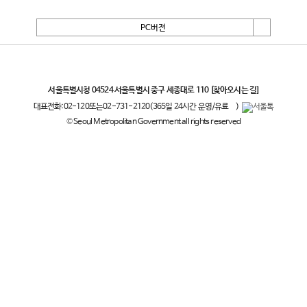
PC버전
서울특별시
서울특별시청 04524 서울특별시 중구 세종대로 110
[찾아오시는 길]
대표전화:
02-120
또는
02-731-2120
(365일 24시간 운영/유료
)
© Seoul Metropolitan Government all rights reserved