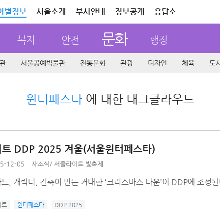
야별정보
서울소개
부서안내
정보공개
응답소
문화
복지
안전
행정
관
서울공예박물관
전통문화
관광
디자인
체육
도
윈터페스타
에 대한 태그클라우드
트 DDP 2025 겨울(서울윈터페스타)
5-12-05
새소식
/
서울라이트 빛축제
, 캐릭터, 건축이 만든 거대한 ‘크리스마스 타운’이 DDP에 조성된
이트
윈터페스타
DDP 2025