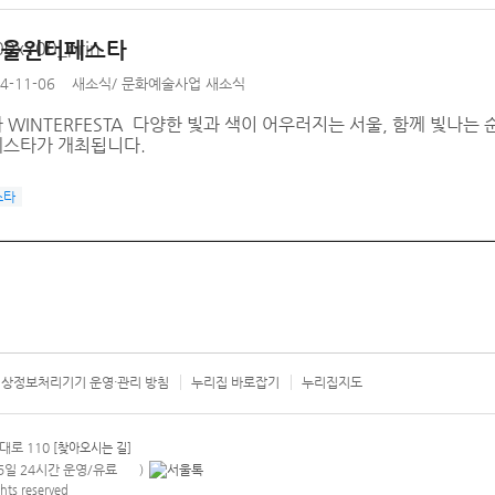
 서울윈터페스타
4-11-06
새소식
/
문화예술사업 새소식
WINTERFESTA 다양한 빛과 색이 어우러지는 서울, 함께 빛나는 
스타가 개최됩니다.
스타
상정보처리기기 운영·관리 방침
누리집 바로잡기
누리집지도
서울시 카
대로 110
[찾아오시는 길]
365일 24시간 운영/유료
)
안내팝업 열기
hts reserved