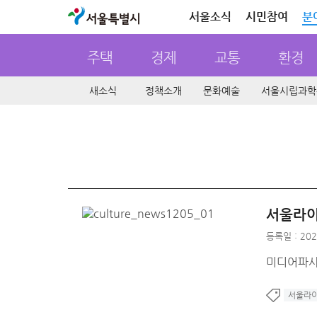
서울특별시
서울소식
시민참여
분
주택
경제
교통
환경
새소식
정책소개
문화예술
서울시립과학
서울라이
등록일 : 202
미디어파사드
서울라