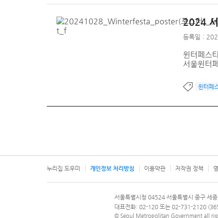
2024
등록일 : 202
윈터페스타 
서울윈터페
윈터페
누리집 도우미
개인정보 처리방침
이용약관
저작권 정책
영
서울특별시
서울특별시청 04524 서울특별시 중구 세종
문의 전화번호 120, 120 다산콜재단
대표전화: 02-120 또는 02-731-2120 (
© Seoul Metropolitan Government all rig