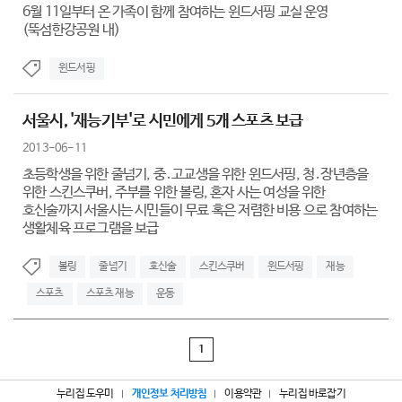
6월 11일부터 온 가족이 함께 참여하는 윈드서핑 교실 운영
(뚝섬한강공원 내)
윈드서핑
서울시, '재능기부'로 시민에게 5개 스포츠 보급
2013-06-11
초등학생을 위한 줄넘기, 중․고교생을 위한 윈드서핑, 청․장년층을
위한 스킨스쿠버, 주부를 위한 볼링, 혼자 사는 여성을 위한
호신술까지 서울시는 시민들이 무료 혹은 저렴한 비용 으로 참여하는
생활체육 프로그램을 보급
볼링
줄넘기
호신술
스킨스쿠버
윈드서핑
재능
스포츠
스포츠 재능
운동
1
누리집 도우미
개인정보 처리방침
이용약관
누리집 바로잡기