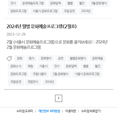
전시
문화예술프로그램
문화달력
월별
월간
3월 문화행사
문화프로그램
서울시 문화프로그램
주말공연
2024년
2024년 월별 문화예술프로그램(2월호)
2023-12-29
2월 <서울시 문화예술프로그램>으로 문화를 즐겨보세요! : 2024년
2월 문화예술프로그램
문화
행사
문화행사
공연
월별문화행사
문화예술
문화소식
체험
서울시
전시
문화달력
월별
월간
문화프로그램
주말나들이
2월 문화행사
서울시 문화프로그램
주말공연
연말연시
2024년
1
누리집 도우미
개인정보 처리방침
이용약관
누리집 바로잡기