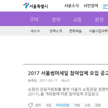
서울특별시
서울소식
시민참여
분
주택
경제
교통
환경
새소식
정책소개
문화예술
서울시립과학
2017 서울썸머세일 참여업체 모집 공
등록일 : 2017-03-17
새소식
쇼핑의 관광자원화를 통한 서울의 쇼핑관광 경쟁력 제고
2017)』을 개최함에 따른 참여업체 모집공고
썸머
세일
외국인관광
여행
쇼핑
관광