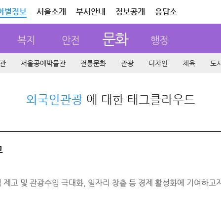
야별정보
서울소개
부서안내
정보공개
응답소
문화
복지
안전
행정
관
서울공예박물관
전통문화
관광
디자인
체육
도
외국인관광
에 대한 태그클라우드
고
 및 관광수입 극대화, 일자리 창출 등 경제 활성화에 기여하고자 『20