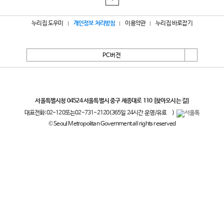
누리집 도우미
개인정보 처리방침
이용약관
누리집 바로잡기
PC버전
서울특별시
서울특별시청 04524 서울특별시 중구 세종대로 110
[찾아오시는 길]
대표전화:
02-120
또는
02-731-2120
(365일 24시간 운영/유료
)
© Seoul Metropolitan Government all rights reserved