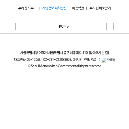
누리집 도우미
개인정보 처리방침
이용약관
누리집 바로잡기
PC버전
서울특별시
서울특별시청 04524 서울특별시 중구 세종대로 110
[찾아오시는 길]
대표전화:
02-120
또는
02-731-2120
(365일 24시간 운영/유료
)
© Seoul Metropolitan Government all rights reserved