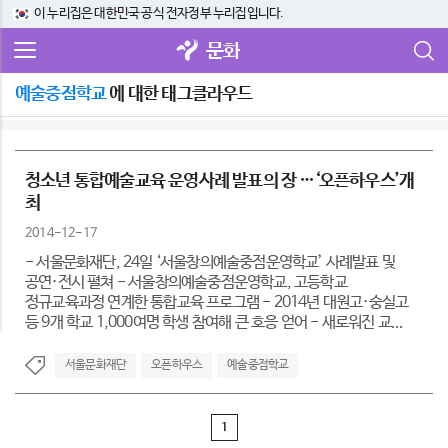
이 누리집은 대한민국 공식 전자정부 누리집입니다.
문화
예술중점학교
에 대한 태그클라우드
청소년 통합예술교육 운영사례 발표의 장 …‘오픈하우스’개
최
2014-12-17
- 서울문화재단, 24일 ‘서울창의예술중점운영학교’ 사례발표 및
공연·전시 펼쳐 - 서울창의예술중점운영학교, 고등학교
정규교육과정 연계한 통합교육 프로그램 - 2014년 대원고·숭실고
등 9개 학교 1,000여명 학생 참여해 큰 호응 얻어 - 새로워진 교...
서울문화재단
오픈하우스
예술중점학교
1