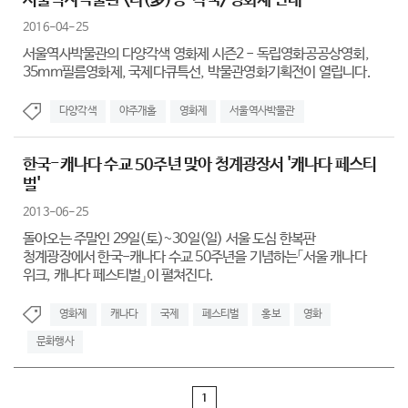
서울역사박물관 <다(多)양·각색> 영화제 안내
2016-04-25
서울역사박물관의 다양각색 영화제 시즌2 - 독립영화공공상영회,
35mm필름영화제, 국제다큐특선, 박물관영화기획전이 열립니다.
다양각색
야주개홀
영화제
서울역사박물관
한국-캐나다 수교 50주년 맞아 청계광장서 '캐나다 페스티
벌'
2013-06-25
돌아오는 주말인 29일(토)~30일(일) 서울 도심 한복판
청계광장에서 한국-캐나다 수교 50주년을 기념하는「서울 캐나다
위크, 캐나다 페스티벌」이 펼쳐진다.
영화제
캐나다
국제
페스티벌
홍보
영화
문화행사
1