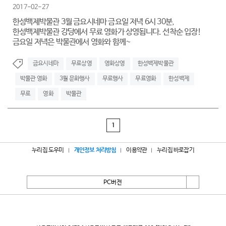
2017-02-27
한성백제박물관 3월 금요시네마 금요일 저녁 6시 30분,
한성백제박물관 강당에서 무료 영화가 상영됩니다. 선착순 입장!
금요일 저녁은 박물관에서 영화와 함께~
금요시네마
무료상영
영화상영
한성백제박물관
박물관 영화
3월 문화행사
무료행사
무료영화
한성백제
무료
영화
박물관
1
누리집 도우미
개인정보 처리방침
이용약관
누리집 바로잡기
PC버전
서울특별시