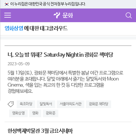
이 누리집은 대한민국 공식 전자정부 누리집입니다.
문화
영화상영
에 대한 태그클라우드
너, 오늘 밤 뭐해? Saturday Night in 광화문 책마당
2023-05-09
5월 13일(토), 광화문 책마당에서 특별한 봄날 야간 프로그램으로
여러분을 초대합니다. 달빛 아래에서 즐기는 달빛독서와 Moon
Cinema, 색을 입는 최고의 한 컷 등 다양한 프로그램을
경험해보세요.
육조마당
달빛독서
서울야외도서관
광화문 책마당
영화상영
영화
광화문
한성백제박물관 3월 금요시네마